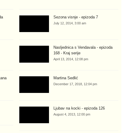
da
Sezona visnje - epizoda 7
July 12, 2014, 3:00 am
Nasljednica s Vendavala - epizoda
168 - Kraj serije
April 13, 2014, 12:08 pm
tana
Martina Sedlić
December 17, 2018, 12:04 pm
Ljubav na kocki - epizoda 126
August 4, 2013, 12:00 pm
–