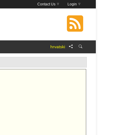
Contact Us
Login
hrvatski