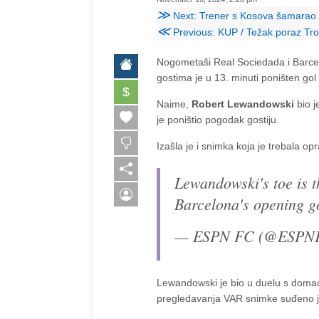
≫
Next: Trener s Kosova šamarao osm
≪
Previous: KUP / Težak poraz Tro
Nogometaši Real Sociedada i Barcel
gostima je u 13. minuti poništen gol
$
Naime,
Robert Lewandowski
bio j
je poništio pogodak gostiju.
Izašla je i snimka koja je trebala op
Lewandowski's toe is t
Barcelona's opening 
— ESPN FC (@ESPN
Lewandowski je bio u duelu s dom
pregledavanja VAR snimke suđeno jer