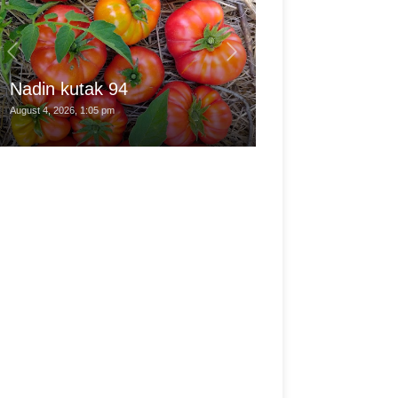
Motorola Watc
predstavnik p
Nadin kutak 94
[renderi]
August 4, 2026, 1:05 pm
August 1, 2026, 5:51 am