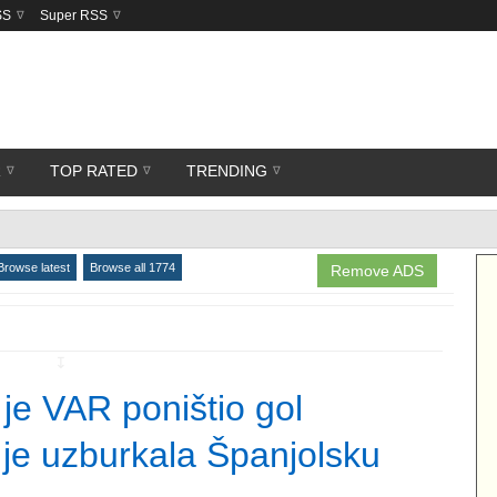
SS
Super RSS
R
TOP RATED
TRENDING
Browse latest
Browse all 1774
Remove ADS
↧
j je VAR poništio gol
e uzburkala Španjolsku