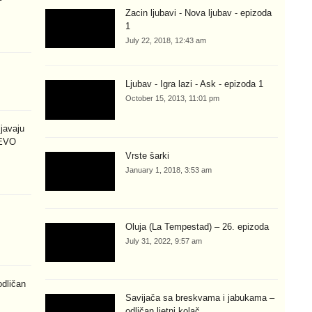
Zacin ljubavi - Nova ljubav - epizoda
1
July 22, 2018, 12:43 am
Ljubav - Igra lazi - Ask - epizoda 1
October 15, 2013, 11:01 pm
javaju
 EVO
Vrste šarki
January 1, 2018, 3:53 am
M
Oluja (La Tempestad) – 26. epizoda
July 31, 2022, 9:57 am
odličan
Savijača sa breskvama i jabukama –
odličan ljetni kolač