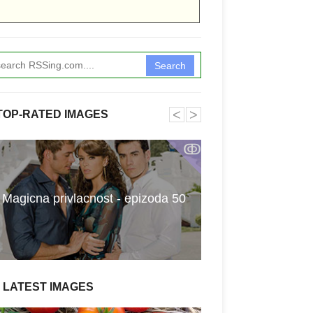
Search
˂
˃
TOP-RATED IMAGES
ↂ
Magicna privlacnost - epizoda 50
Vrati moju ljub
LATEST IMAGES