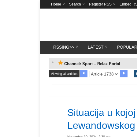
Home
Search
Register RSS
Embed R
RSSING>>
LATEST
POPULA
Channel: Sport – Relax Portal
Viewing all articles
Situacija u kojo
Lewandowskog j
November 10, 2024, 2:20 pm