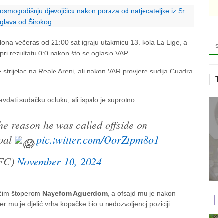
ogodišnju djevojčicu nakon poraza od natjecateljke iz Srbije
glava od Širokog
ona večeras od 21:00 sat igraju utakmicu 13. kola La Lige, a
 pri rezultatu 0:0 nakon što se oglasio VAR.
e strijelac na Reale Areni, ali nakon VAR provjere sudija Cuadra
ravdati sudačku odluku, ali ispalo je suprotno
he reason he was called offside on
goal
pic.twitter.com/OorZtpm8o1
FC)
November 10, 2024
aćim štoperom
Nayefom Aguerdom
, a ofsajd mu je nakon
 mu je djelić vrha kopačke bio u nedozvoljenoj poziciji.