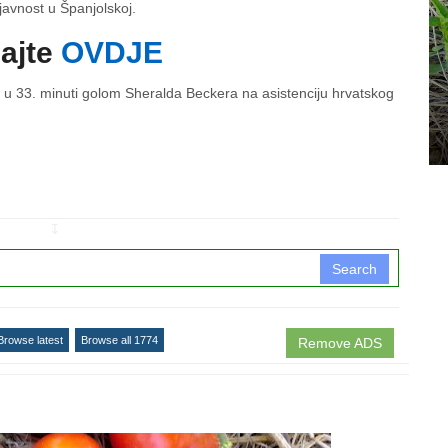
 javnost u Španjolskoj.
dajte
OVDJE
0 u 33. minuti golom Sheralda Beckera na asistenciju hrvatskog
↧
Search
Browse latest
Browse all 1774
Remove ADS