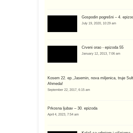
Gospodin pogrešni – 4. epizo
July 19, 2020, 10:29 am
Crveni orao - epizoda 55
January 12, 2013, 7:06 am
Kosem 22. ep.,Jasemin, nova miljenica, truje Sul
Ahmeda!
September 22, 2017, 6:15 am
Prkosna ljubav – 30. epizoda
April 4, 2023, 7:54 am
Kolač sa vrhnjem i višnjama 