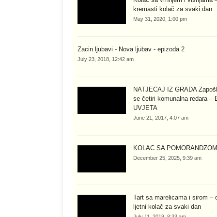
kremasti kolač za svaki dan
May 31, 2020, 1:00 pm
Zacin ljubavi - Nova ljubav - epizoda 2
July 23, 2018, 12:42 am
NATJEČAJ IZ GRADA Zapošl
se četiri komunalna redara –
UVJETA
June 21, 2017, 4:07 am
KOLAČ SA POMORANDŽO
December 25, 2025, 9:39 am
Tart sa marelicama i sirom – 
ljetni kolač za svaki dan
July 11, 2019, 8:33 am